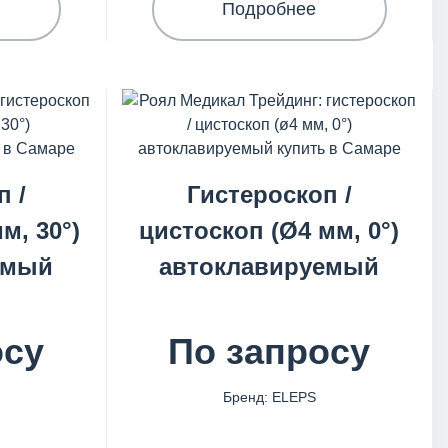
Подробнее
п /
Гистероскоп /
м, 30°)
цистоскоп (Ø4 мм, 0°)
емый
автоклавируемый
осу
По запросу
Бренд: ELEPS