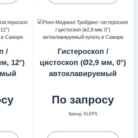
п /
Гистероскоп /
м, 12°)
цистоскоп (Ø2,9 мм, 0°)
емый
автоклавируемый
осу
По запросу
Бренд: ELEPS