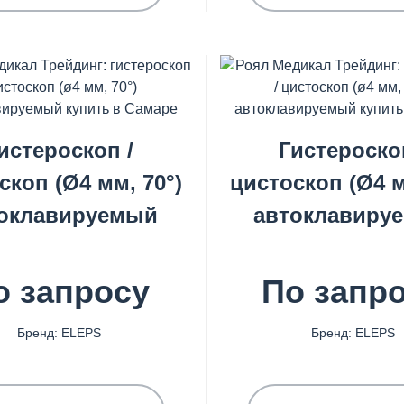
истероскоп /
Гистероско
скоп (Ø4 мм, 70°)
цистоскоп (Ø4 м
оклавируемый
автоклавиру
о запросу
По запр
Бренд: ELEPS
Бренд: ELEPS