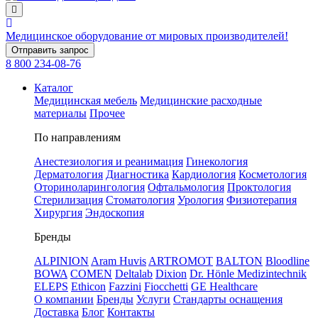
Медицинское оборудование
от мировых производителей!
Отправить запрос
8 800 234-08-76
Каталог
Медицинская мебель
Медицинские расходные
материалы
Прочее
По направлениям
Анестезиология и реанимация
Гинекология
Дерматология
Диагностика
Кардиология
Косметология
Оториноларингология
Офтальмология
Проктология
Стерилизация
Стоматология
Урология
Физиотерапия
Хирургия
Эндоскопия
Бренды
ALPINION
Aram Huvis
ARTROMOT
BALTON
Bloodline
BOWA
COMEN
Deltalab
Dixion
Dr. Hönle Medizintechnik
ELEPS
Ethicon
Fazzini
Fiocchetti
GE Healthcare
О компании
Бренды
Услуги
Стандарты оснащения
Доставка
Блог
Контакты